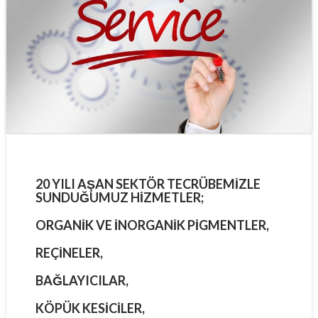
20 YILI AŞAN SEKTÖR TECRÜBEMIZLE
SUNDUĞUMUZ HIZMETLER;
ORGANIK VE İNORGANIK PIGMENTLER,
REÇINELER,
BAĞLAYICILAR,
KÖPÜK KESICILER,